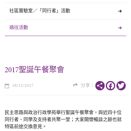
社區實驗室／「同行者」活動
過往活動
2017聖誕午餐聚會
Share
Faceboo
Tw
18/12/2017
分享：
民主思路與政治行政學苑舉行聖誕午餐聚會，與近四十位
同行者、同學及支持者共聚一堂；大家開懷暢談之餘也就
特區前途交換意見。