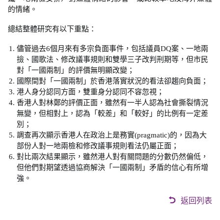
的情緒。
總結整體研究有以下重點：
儘管過去6個月來有多宗負面事件，包括議員DQ案、一地兩
撿、國歌法、修改議事規則和雙學三子改判刑期等，但市民
對「一國兩制」的評價無明顯改變；
國際間對「一國兩制」於香港落實狀況的看法卻趨向負面；
港人身分認同方面，雙重身分認同不容忽視；
香港人對林鄭的評價正面，雖然有一半人認為社會撕裂情況
無變，但相對上，認為「較差」和「較好」的比例有一定差
別；
調查再次顯示香港人在政治上是務實(pragmatic)的，因為大
部份人對一地兩檢和修改議事規則看法仍屬正面；
對比兩次結果顯示，雖然港人對有關問題的分數仍然偏低，
但他們對期望透過協商解決「一國兩制」矛盾的信心有所增
強。
返回列表