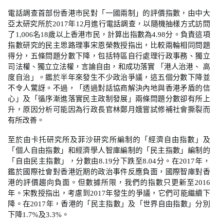
電話調查首部份香港市民對「一國兩制」的評價指數，由中大
亞太研究所於2017年12月進行電話調查，以隨機抽樣方式訪問
了1,006名18歲以上香港市民，計算出指數為4.98分。負責這項
指數研究的民主思路理事宋恩榮教授指出，比較兩輪相同問題
得分，五條問題分數下降，包括特區自行處理行政事務、獨立
司法權、獨立立法權，言論自由，和成功落實 「港人治港、 高
度自治」。鑑於半年來發生不少政治爭議，這五個分數下降並
不令人驚訝。不過，「透過對話協商解決內地與香港矛盾的信
心」及「循序漸進落實民主政制發展」兩條問題分數卻有所上
升，原因分析可能因為行政長官林鄭月娥嘗試修補社會撕裂而
有所改善。
至於由卡托研究所及菲沙研究所編制的「經濟自由指數」及
「個人自由指數」和經濟學人智庫編制的「民主指數」編制的
「自由民主指數」，分數由8.19分下跌至8.04分。在2017年，
鑑於國際社會對香港近期的政治事件反應負面，國際智庫對香
港的評價趨向負面。但數據所限，我們的指數只更新至2016
年。宋教授指出，考慮到2017年發生的爭議，它們可能繼續下
降。在2017年，香港的「民主指數」及「世界自由指數」分別
下降1.7%及3.3%。