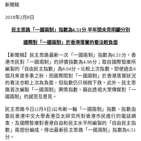
新聞稿
2018年2月8日
民主思路「一國兩制」指數為6.51
分
半年間未見明顯分別
國際對「一國兩制」於香港落實的看法較負面
【新聞稿】民主思路最新一次「一國兩制」指數為6.51分，香
港市民對「一國兩制」的評價指數為4.98分；取自國際智庫所
編製的「自由民主指數」為8.04分。比較上次指數，即使過去6
個月來是多事之秋，而國際間對「一國兩制」於香港落實狀況
的看法亦較上次為負面，但指數仍只稍微下跌。此外，民主思
路首次編製「一國兩制」輿情指數，藉此透視大眾傳媒對「一
國兩制」的感受及意見。
民主思路今日(2月8日)公布新一輪「一國兩制」指數，指數由
委託香港中文大學香港亞太研究所對香港市民進行的電話調
查，及國際智庫對香港自由和民主水平所編製的「自由民主指
數」兩部份編成，得出最新民主思路「一國兩制」指數為6.51
分。