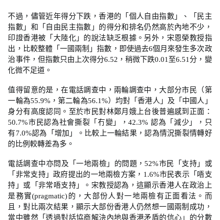
不過，儘管近年得分下跌，香港的「個人自由指數」、「民主
指數」和「自由民主指數」的得分和排名仍然高於內地不少，
印證香港被「大陸化」的說法缺乏根據。另外，宋恩榮教授指
出，比較整體「一國兩制」指數，即使過去6個月來發生多次政
治事件，但指數只由上次得分6.52，稍微下跌0.01至6.51分，變
化微不足道。
值得留意的是，在電話調查中，兩輪調查中，大部分市民（第
一輪為55.9%，第二輪為56.1%）均對「香港人」及「中國人」
身分有高度認同。至於市民對林鄭月娥上台後普遍感到正面：
50.7%市民認為社會撕裂「冇變」，42.3% 認為「減少」，只
有7.0%認為「增加」。比較上一輪結果，認為情況撕裂情轉好
的比例較轉差為多。
電話調查中亦問及「一地兩檢」的問題，52%市民「支持」或
「非常支持」政府提出的一地兩檢方案，1.6%市民表示「唔支
持」或「非常唔支持」。宋教授認為，這顯示香港人在政治上
是務實(pragmatic)的，大部份人對一地兩檢有正面看法。而
且，對比兩次結果，顯示大部份香港人仍然想一國兩制成功，
當中雖然「透過對話協商解決內地與香港矛盾的信心」的分數