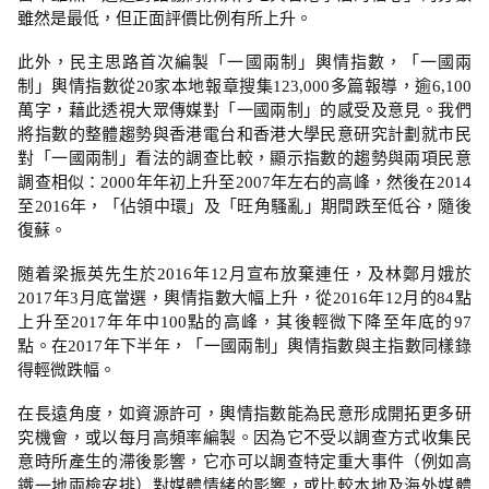
雖然是最低，但正面評價比例有所上升。
此外，民主思路首次編製「一國兩制」輿情指數，「一國兩
制」輿情指數從20家本地報章搜集123,000多篇報導，逾6,100
萬字，藉此透視大眾傳媒對「一國兩制」的感受及意見。我們
將指數的整體趨勢與香港電台和香港大學民意研究計劃就市民
對「一國兩制」看法的調查比較，顯示指數的趨勢與兩項民意
調查相似：2000年年初上升至2007年左右的高峰，然後在2014
至2016年，「佔領中環」及「旺角騷亂」期間跌至低谷，隨後
復蘇。
随着梁振英先生於2016年12月宣布放棄連任，及林鄭月娥於
2017年3月底當選，輿情指數大幅上升，從2016年12月的84點
上升至2017年年中100點的高峰，其後輕微下降至年底的97
點。在2017年下半年，「一國兩制」輿情指數與主指數同樣錄
得輕微跌幅。
在長遠角度，如資源許可，輿情指數能為民意形成開拓更多研
究機會，或以每月高頻率編製。因為它不受以調查方式收集民
意時所產生的滯後影響，它亦可以調查特定重大事件（例如高
鐵一地兩檢安排）對媒體情緒的影響，或比較本地及海外媒體